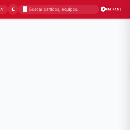
EN
FM FANS