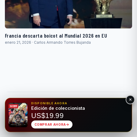
Francia descarta boicot al Mundial 2026 en EU
enero 21, 2026 · Carlos Armando Torres Bujanda
© 2026 Fútbol Mundial®. Todos los derechos reservados. Solo
DISPONIBLE AHORA
para fines de entretenimiento. Por favor, apuesta de forma
Edición de coleccionista
responsable.
US$19.99
Juego Responsable
Privacidad
Hecho para el deporte rey • Bilingüe EN/ES
COMPRAR AHORA