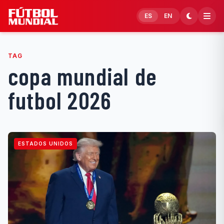
Skip to content
ES
EN
TAG
copa mundial de
futbol 2026
ESTADOS UNIDOS