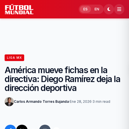
Skip to content
ES
EN
LIGA MX
América mueve fichas en la
directiva: Diego Ramírez deja la
dirección deportiva
Carlos Armando Torres Bujanda
·
Ene 28, 2026
·
3 min read