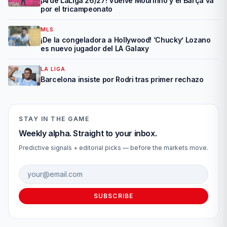
¡Arde LaLiga 26/27! Vuelve Mourinho y el Barça va
por el tricampeonato
MLS
¡De la congeladora a Hollywood! ‘Chucky’ Lozano
es nuevo jugador del LA Galaxy
LA LIGA
Barcelona insiste por Rodri tras primer rechazo
STAY IN THE GAME
Weekly alpha. Straight to your inbox.
Predictive signals + editorial picks — before the markets move.
Email address
SUBSCRIBE