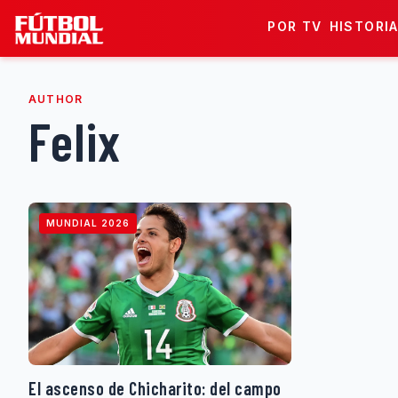
Skip to content
POR TV
HISTORI
AUTHOR
Felix
MUNDIAL 2026
El ascenso de Chicharito: del campo