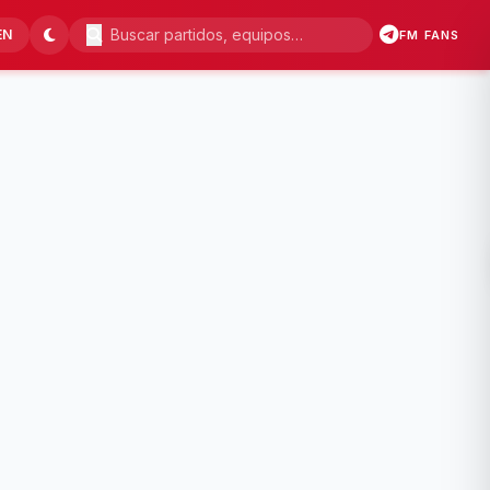
EN
FM FANS