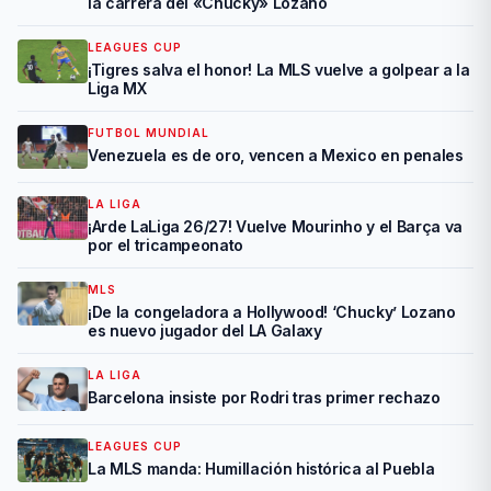
la carrera del «Chucky» Lozano
LEAGUES CUP
¡Tigres salva el honor! La MLS vuelve a golpear a la
Liga MX
FUTBOL MUNDIAL
Venezuela es de oro, vencen a Mexico en penales
LA LIGA
¡Arde LaLiga 26/27! Vuelve Mourinho y el Barça va
por el tricampeonato
MLS
¡De la congeladora a Hollywood! ‘Chucky’ Lozano
es nuevo jugador del LA Galaxy
LA LIGA
Barcelona insiste por Rodri tras primer rechazo
LEAGUES CUP
La MLS manda: Humillación histórica al Puebla