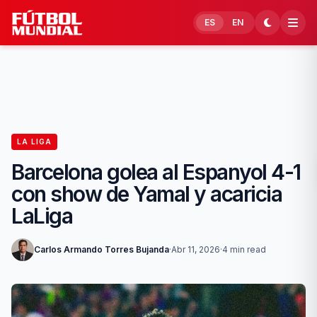
Skip to content
ES
EN
LA LIGA
Barcelona golea al Espanyol 4-1
con show de Yamal y acaricia
LaLiga
Carlos Armando Torres Bujanda
·
Abr 11, 2026
·
4 min read