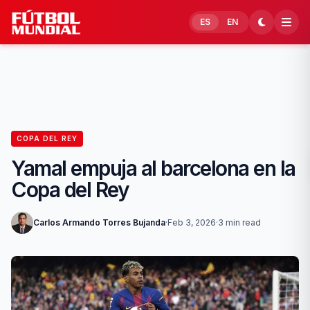
Skip to content
ES
EN
COPA DEL REY
Yamal empuja al barcelona en la
Copa del Rey
Carlos Armando Torres Bujanda
·
Feb 3, 2026
·
3 min read