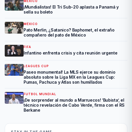
MÉXICO
¡Mundialistas! El Tri Sub-20 aplasta a Panamá y
sella su boleto
MÉXICO
Pato Merlin, ¿Satanico? Baphomet, el extraño
compañero del pato de México
FIFA
Infantino enfrenta crisis y cita reunión urgente
LEAGUES CUP
Paseo monumental! La MLS ejerce su dominio
absoluto sobre la Liga MX en la Leagues Cup:
Pumas, Pachuca y Atlas son humillados
FUTBOL MUNDIAL
¡De sorprender al mundo a Marruecos! ‘Bubista’, el
técnico revelación de Cabo Verde, firma con el RS
Berkane
STAY IN THE GAME