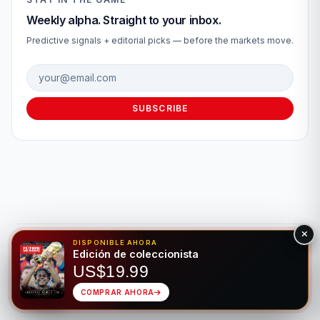
Weekly alpha. Straight to your inbox.
Predictive signals + editorial picks — before the markets move.
Email address
SUBSCRIBE
DISPONIBLE AHORA
© 2026 Fútbol Mundial®. Todos los derechos reservados. Solo
Edición de coleccionista
para fines de entretenimiento. Por favor, apuesta de forma
US$19.99
responsable.
Juego Responsable
Privacidad
Hecho para el deporte rey • Bilingüe EN/ES
COMPRAR AHORA