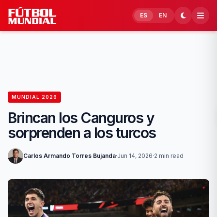
Skip to content
ES
EN
MUNDIAL 2026
Brincan los Canguros y
sorprenden a los turcos
Carlos Armando Torres Bujanda
·
Jun 14, 2026
·
2 min read