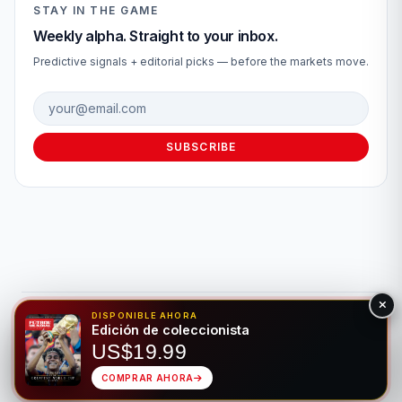
STAY IN THE GAME
Weekly alpha. Straight to your inbox.
Predictive signals + editorial picks — before the markets move.
Email address
SUBSCRIBE
DISPONIBLE AHORA
© 2026 Fútbol Mundial®. Todos los derechos reservados. Solo
Edición de coleccionista
para fines de entretenimiento. Por favor, apuesta de forma
US$19.99
responsable.
Juego Responsable
Privacidad
Hecho para el deporte rey • Bilingüe EN/ES
COMPRAR AHORA