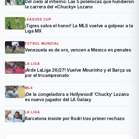
Del cielo al infierno: Las 5 polémicas que hundieron
la carrera del «Chucky» Lozano
LEAGUES CUP
¡Tigres salva el honor! La MLS vuelve a golpear a la
Liga MX
FUTBOL MUNDIAL
Venezuela es de oro, vencen a Mexico en penales
LA LIGA
¡Arde LaLiga 26/27! Vuelve Mourinho y el Barça va
por el tricampeonato
MLS
¡De la congeladora a Hollywood! ‘Chucky’ Lozano
es nuevo jugador del LA Galaxy
LA LIGA
Barcelona insiste por Rodri tras primer rechazo