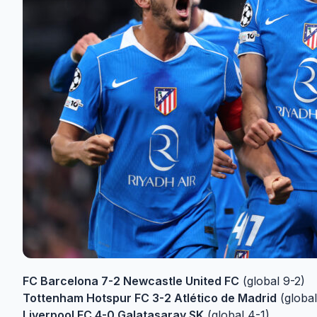
FC Barcelona 7-2 Newcastle United FC
(global 9-2)
Tottenham Hotspur FC 3-2 Atlético de Madrid
(global
Liverpool FC 4-0 Galatasaray SK
(global 4-1)