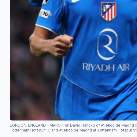
LONDON, ENGLAND - MARCH 18: David Hancko of Atletico de Madrid c
Tottenham Hotspur FC and Atletico de Madrid at Tottenham Hotspur St