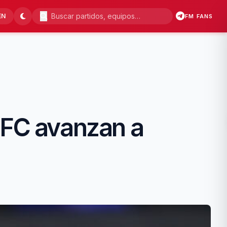
EN
FM FANS
 FC avanzan a