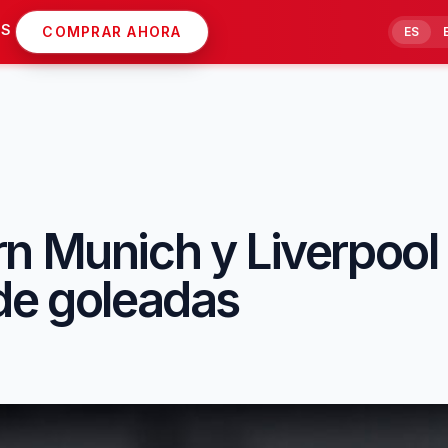
AS
COMPRAR AHORA
ES
rn Munich y Liverpool
de goleadas