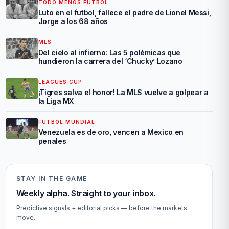
TODO MENOS FUTBOL
Luto en el futbol, fallece el padre de Lionel Messi,
Jorge a los 68 años
MLS
Del cielo al infierno: Las 5 polémicas que
hundieron la carrera del ‘Chucky’ Lozano
LEAGUES CUP
¡Tigres salva el honor! La MLS vuelve a golpear a
la Liga MX
FUTBOL MUNDIAL
Venezuela es de oro, vencen a Mexico en
penales
STAY IN THE GAME
Weekly alpha. Straight to your inbox.
Predictive signals + editorial picks — before the markets
move.