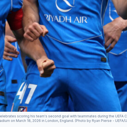
elebrates scoring his team's second goal with teammates during the UEF
adium on March 18, 2026 in London, England. (Photo by Ryan Pierse - UEFA/U