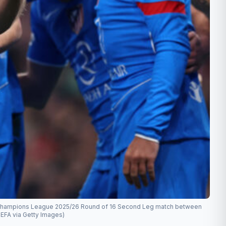
A Champions League 2025/26 Round of 16 Second Leg match between
EFA via Getty Images)