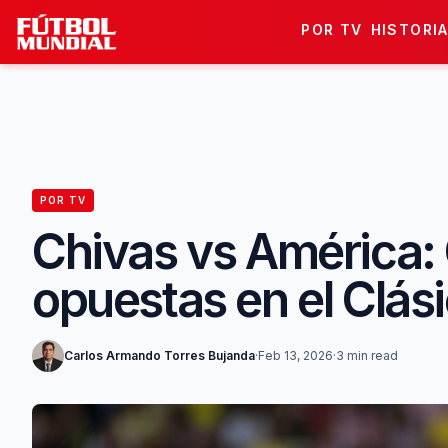
Skip to content
POR TV
HISTORI
POR TV
Chivas vs América: 
opuestas en el Clás
Carlos Armando Torres Bujanda
·
Feb 13, 2026
·
3 min read