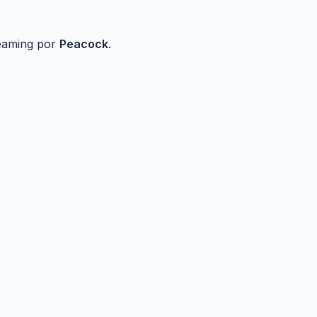
eaming por
Peacock
.