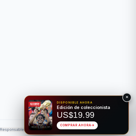
DISPONIBLE AHORA
Edición de coleccionista
US$19.99
COMPRAR AHORA
 Responsable
Privacidad
Hecho para el deporte rey • Bilingüe EN/ES