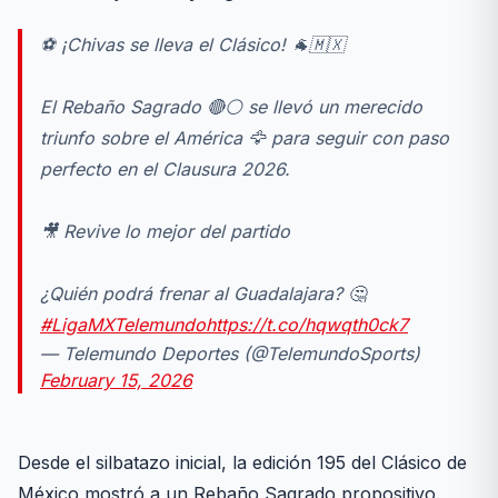
⚽️ ¡Chivas se lleva el Clásico! 🐐🇲🇽
El Rebaño Sagrado 🔴⚪️ se llevó un merecido
triunfo sobre el América 🦅 para seguir con paso
perfecto en el Clausura 2026.
🎥 Revive lo mejor del partido
¿Quién podrá frenar al Guadalajara? 🤔
#LigaMXTelemundo
https://t.co/hqwqth0ck7
— Telemundo Deportes (@TelemundoSports)
February 15, 2026
Desde el silbatazo inicial, la edición 195 del Clásico de
México mostró a un Rebaño Sagrado propositivo.