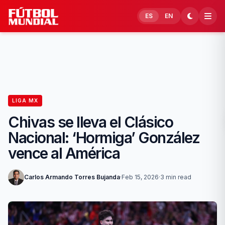
Skip to content
ES
EN
LIGA MX
Chivas se lleva el Clásico
Nacional: ‘Hormiga’ González
vence al América
Carlos Armando Torres Bujanda
·
Feb 15, 2026
·
3 min read