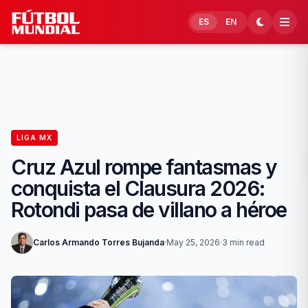
Skip to content
ES
EN
LIGA MX
Cruz Azul rompe fantasmas y
conquista el Clausura 2026:
Rotondi pasa de villano a héroe
Carlos Armando Torres Bujanda
·
May 25, 2026
·
3 min read