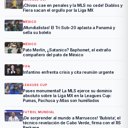
¡Chivas cae en penales y la MLS no cede! Diablos y
Fiera sacan el orgullo por la Liga MX
MÉXICO
¡Mundialistas! El Tri Sub-20 aplasta a Panamá y
sella su boleto
MÉXICO
Pato Merlin, ¿Satanico? Baphomet, el extraño
compañero del pato de México
FIFA
Infantino enfrenta crisis y cita reunión urgente
LEAGUES CUP
Paseo monumental! La MLS ejerce su dominio
absoluto sobre la Liga MX en la Leagues Cup:
Pumas, Pachuca y Atlas son humillados
FUTBOL MUNDIAL
¡De sorprender al mundo a Marruecos! ‘Bubista’, el
técnico revelación de Cabo Verde, firma con el RS
Berkane