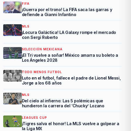
FIFA
¡Guerra por el trono! La FIFA saca las garras y
defiende a Gianni Infantino
MLS
¡Locura Galáctica! LA Galaxy rompe el mercado
con Sergi Roberto
SELECCIÓN MEXICANA
¡El Tri vuelve a soñar! México amarra su boleto a
Los Ángeles 2028
TODO MENOS FUTBOL
Luto en el futbol, fallece el padre de Lionel Messi,
Jorge a los 68 años
MLS
Del cielo al infierno: Las 5 polémicas que
hundieron la carrera del ‘Chucky’ Lozano
LEAGUES CUP
¡Tigres salva el honor! La MLS vuelve a golpear a
la Liga MX