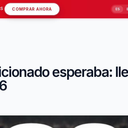
AS
COMPRAR AHORA
ES
icionado esperaba: ll
26