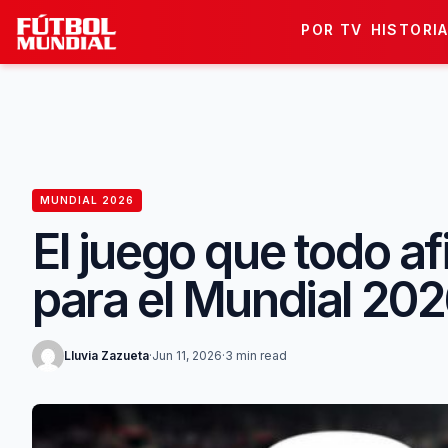
Skip to content
POR TV
HISTORI
MUNDIAL 2026
El juego que todo af
para el Mundial 20
Lluvia Zazueta
·
Jun 11, 2026
·
3 min read