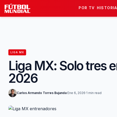
Skip to content
POR TV
HISTORI
LIGA MX
Liga MX: Solo tres 
2026
Carlos Armando Torres Bujanda
·
Ene 6, 2026
·
1 min read