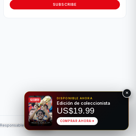
SUBSCRIBE
DISPONIBLE AHORA
Edición de coleccionista
US$19.99
COMPRAR AHORA
 Responsable
Privacidad
Hecho para el deporte rey • Bilingüe EN/ES