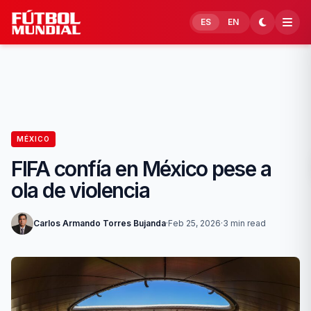
Skip to content
ES
EN
MÉXICO
FIFA confía en México pese a
ola de violencia
Carlos Armando Torres Bujanda
·
Feb 25, 2026
·
3 min read