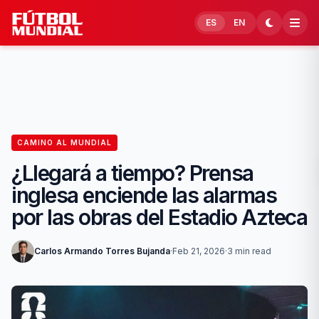
Skip to content
ES
EN
CAMINO AL MUNDIAL
¿Llegará a tiempo? Prensa
inglesa enciende las alarmas
por las obras del Estadio Azteca
Carlos Armando Torres Bujanda
·
Feb 21, 2026
·
3 min read