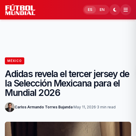
Skip to content
ES
EN
MÉXICO
Adidas revela el tercer jersey de
la Selección Mexicana para el
Mundial 2026
Carlos Armando Torres Bujanda
·
May 11, 2026
·
3 min read