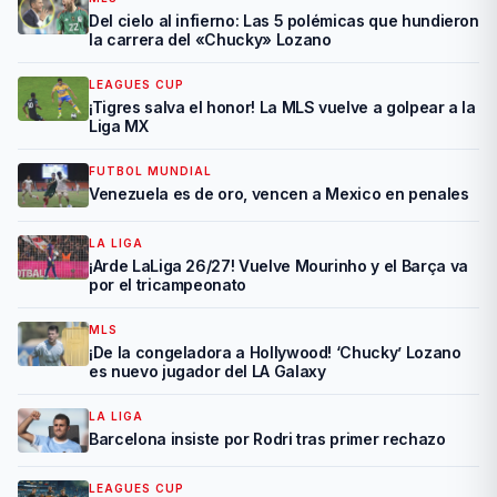
Del cielo al infierno: Las 5 polémicas que hundieron
la carrera del «Chucky» Lozano
LEAGUES CUP
¡Tigres salva el honor! La MLS vuelve a golpear a la
Liga MX
FUTBOL MUNDIAL
Venezuela es de oro, vencen a Mexico en penales
LA LIGA
¡Arde LaLiga 26/27! Vuelve Mourinho y el Barça va
por el tricampeonato
MLS
¡De la congeladora a Hollywood! ‘Chucky’ Lozano
es nuevo jugador del LA Galaxy
LA LIGA
Barcelona insiste por Rodri tras primer rechazo
LEAGUES CUP