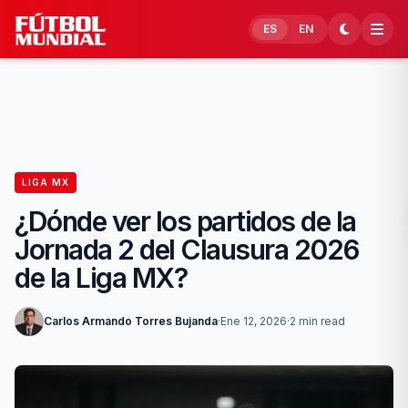
Skip to content
ES
EN
LIGA MX
¿Dónde ver los partidos de la
Jornada 2 del Clausura 2026
de la Liga MX?
Carlos Armando Torres Bujanda
·
Ene 12, 2026
·
2 min read