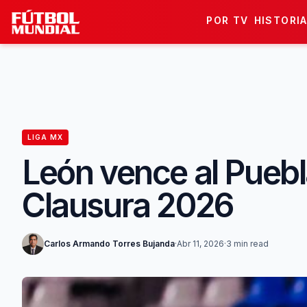
Skip to content
POR TV
HISTORI
LIGA MX
León vence al Puebla
Clausura 2026
Carlos Armando Torres Bujanda
·
Abr 11, 2026
·
3 min read