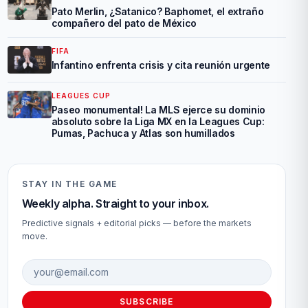
Pato Merlin, ¿Satanico? Baphomet, el extraño
compañero del pato de México
FIFA
Infantino enfrenta crisis y cita reunión urgente
LEAGUES CUP
Paseo monumental! La MLS ejerce su dominio
absoluto sobre la Liga MX en la Leagues Cup:
Pumas, Pachuca y Atlas son humillados
STAY IN THE GAME
Weekly alpha. Straight to your inbox.
Predictive signals + editorial picks — before the markets
move.
Email address
SUBSCRIBE