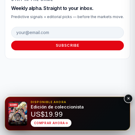
Weekly alpha. Straight to your inbox.
Predictive signals + editorial picks — before the markets move.
Email address
SUBSCRIBE
DISPONIBLE AHORA
© 2026 Fútbol Mundial®. Todos los derechos reservados. Solo
Edición de coleccionista
para fines de entretenimiento. Por favor, apuesta de forma
US$19.99
responsable.
Juego Responsable
Privacidad
Hecho para el deporte rey • Bilingüe EN/ES
COMPRAR AHORA