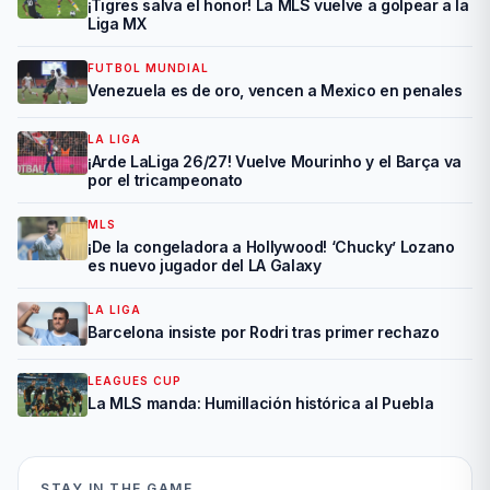
¡Tigres salva el honor! La MLS vuelve a golpear a la
Liga MX
FUTBOL MUNDIAL
Venezuela es de oro, vencen a Mexico en penales
LA LIGA
¡Arde LaLiga 26/27! Vuelve Mourinho y el Barça va
por el tricampeonato
MLS
¡De la congeladora a Hollywood! ‘Chucky’ Lozano
es nuevo jugador del LA Galaxy
LA LIGA
Barcelona insiste por Rodri tras primer rechazo
LEAGUES CUP
La MLS manda: Humillación histórica al Puebla
STAY IN THE GAME