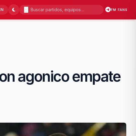
EN
FM FANS
 con agonico empate