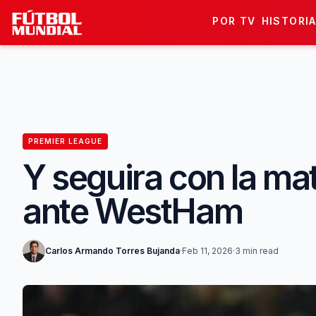
Skip to content
POR TV
HISTORI
PREMIER LEAGUE
Y seguira con la ma
ante WestHam
Carlos Armando Torres Bujanda
·
Feb 11, 2026
·
3 min read