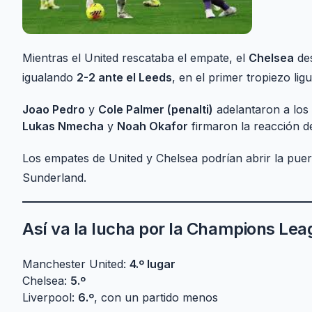
Mientras el United rescataba el empate, el
Chelsea
des
igualando
2-2 ante el Leeds
, en el primer tropiezo li
Joao Pedro
y
Cole Palmer (penalti)
adelantaron a los 
Lukas Nmecha
y
Noah Okafor
firmaron la reacción de
Los empates de United y Chelsea podrían abrir la puer
Sunderland.
Así va la lucha por la Champions Le
Manchester United:
4.º lugar
Chelsea:
5.º
Liverpool:
6.º
, con un partido menos