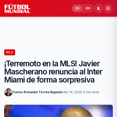
Skip to content
ES
EN
MLS
¡Terremoto en la MLS! Javier
Mascherano renuncia al Inter
Miami de forma sorpresiva
Carlos Armando Torres Bujanda
·
Abr 14, 2026
·
3 min read