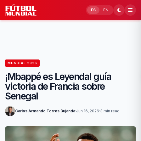
Skip to content
ES
EN
MUNDIAL 2026
¡Mbappé es Leyenda! guía
victoria de Francia sobre
Senegal
Carlos Armando Torres Bujanda
·
Jun 16, 2026
·
3 min read