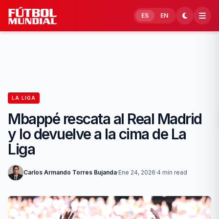
Skip to content
ES
EN
LA LIGA
Mbappé rescata al Real Madrid
y lo devuelve a la cima de La
Liga
Carlos Armando Torres Bujanda
·
Ene 24, 2026
·
4 min read