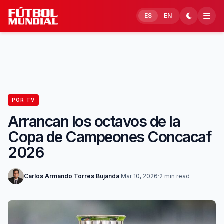
Skip to content
ES
EN
POR TV
Arrancan los octavos de la
Copa de Campeones Concacaf
2026
Carlos Armando Torres Bujanda
·
Mar 10, 2026
·
2 min read