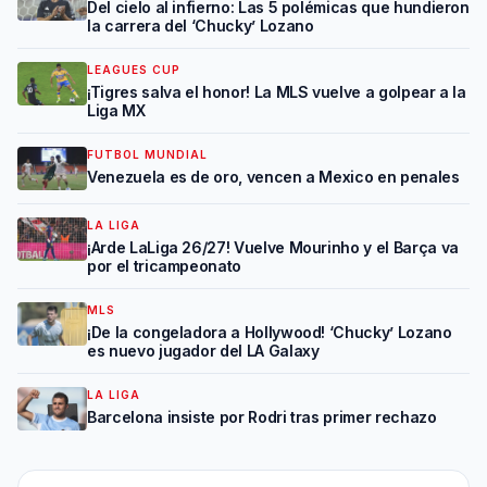
Del cielo al infierno: Las 5 polémicas que hundieron
la carrera del ‘Chucky’ Lozano
LEAGUES CUP
¡Tigres salva el honor! La MLS vuelve a golpear a la
Liga MX
FUTBOL MUNDIAL
Venezuela es de oro, vencen a Mexico en penales
LA LIGA
¡Arde LaLiga 26/27! Vuelve Mourinho y el Barça va
por el tricampeonato
MLS
¡De la congeladora a Hollywood! ‘Chucky’ Lozano
es nuevo jugador del LA Galaxy
LA LIGA
Barcelona insiste por Rodri tras primer rechazo