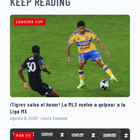
KEEP READING
LEAGUES CUP
¡Tigres salva el honor! La MLS vuelve a golpear a la
Liga MX
agosto 8, 2026 · Lluvia Zazueta
POR TV