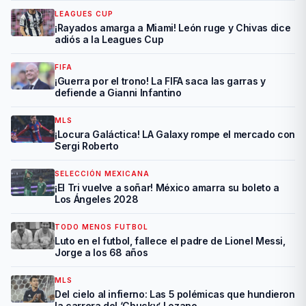
LEAGUES CUP
¡Rayados amarga a Miami! León ruge y Chivas dice
adiós a la Leagues Cup
FIFA
¡Guerra por el trono! La FIFA saca las garras y
defiende a Gianni Infantino
MLS
¡Locura Galáctica! LA Galaxy rompe el mercado con
Sergi Roberto
SELECCIÓN MEXICANA
¡El Tri vuelve a soñar! México amarra su boleto a
Los Ángeles 2028
TODO MENOS FUTBOL
Luto en el futbol, fallece el padre de Lionel Messi,
Jorge a los 68 años
MLS
Del cielo al infierno: Las 5 polémicas que hundieron
la carrera del ‘Chucky’ Lozano