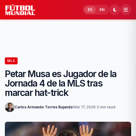
Skip to content
ES
EN
MLS
Petar Musa es Jugador de la
Jornada 4 de la MLS tras
marcar hat-trick
Carlos Armando Torres Bujanda
·
Mar 17, 2026
·
3 min read