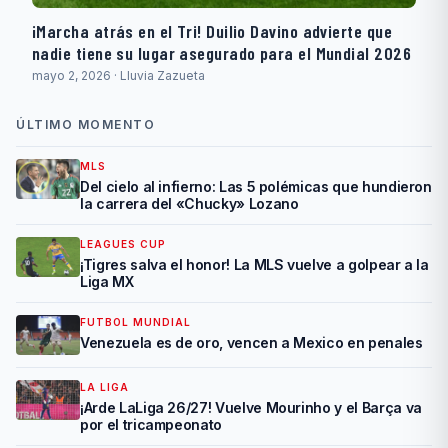
¡Marcha atrás en el Tri! Duilio Davino advierte que
nadie tiene su lugar asegurado para el Mundial 2026
mayo 2, 2026 · Lluvia Zazueta
ÚLTIMO MOMENTO
MLS
Del cielo al infierno: Las 5 polémicas que hundieron
la carrera del «Chucky» Lozano
LEAGUES CUP
¡Tigres salva el honor! La MLS vuelve a golpear a la
Liga MX
FUTBOL MUNDIAL
Venezuela es de oro, vencen a Mexico en penales
LA LIGA
¡Arde LaLiga 26/27! Vuelve Mourinho y el Barça va
por el tricampeonato