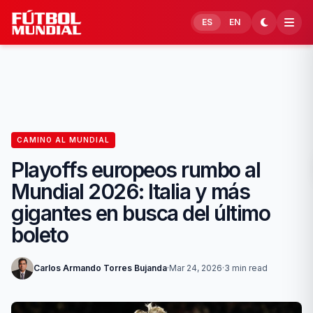
Skip to content
ES
EN
CAMINO AL MUNDIAL
Playoffs europeos rumbo al
Mundial 2026: Italia y más
gigantes en busca del último
boleto
Carlos Armando Torres Bujanda
·
Mar 24, 2026
·
3 min read