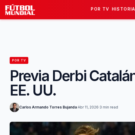
Skip to content
POR TV
HISTORI
POR TV
Previa Derbi Catalá
EE. UU.
Carlos Armando Torres Bujanda
·
Abr 11, 2026
·
3 min read