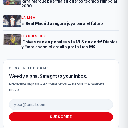
Rafa Márquez perfila su cuerpo técnico rumbo al
2030
LA LIGA
El Real Madrid asegura joya para el futuro
LEAGUES CUP
¡Chivas cae en penales y la MLS no cede! Diablos
y Fiera sacan el orgullo por la Liga MX
STAY IN THE GAME
Weekly alpha. Straight to your inbox.
Predictive signals + editorial picks — before the markets
move.
Email address
SUBSCRIBE