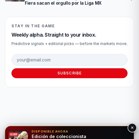
Fiera sacan el orgullo por la Liga MX
STAY IN THE GAME
Weekly alpha. Straight to your inbox.
Predictive signals + editorial picks — before the markets move.
Email address
SUBSCRIBE
DISPONIBLE AHORA
© 2026 Fútbol Mundial®. Todos los derechos reservados. Solo
Edición de coleccionista
para fines de entretenimiento. Por favor, apuesta de forma