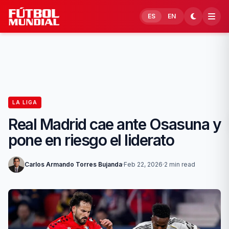
Skip to content
ES
EN
LA LIGA
Real Madrid cae ante Osasuna y
pone en riesgo el liderato
Carlos Armando Torres Bujanda
·
Feb 22, 2026
·
2 min read