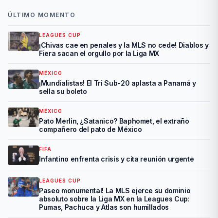
ÚLTIMO MOMENTO
LEAGUES CUP
¡Chivas cae en penales y la MLS no cede! Diablos y
Fiera sacan el orgullo por la Liga MX
MÉXICO
¡Mundialistas! El Tri Sub-20 aplasta a Panamá y
sella su boleto
MÉXICO
Pato Merlin, ¿Satanico? Baphomet, el extraño
compañero del pato de México
FIFA
Infantino enfrenta crisis y cita reunión urgente
LEAGUES CUP
Paseo monumental! La MLS ejerce su dominio
absoluto sobre la Liga MX en la Leagues Cup:
Pumas, Pachuca y Atlas son humillados