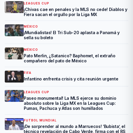
LEAGUES CUP
¡Chivas cae en penales y la MLS no cede! Diablos y
Fiera sacan el orgullo por la Liga MX
MÉXICO
¡Mundialistas! El Tri Sub-20 aplasta a Panamá y
sella su boleto
MÉXICO
Pato Merlin, ¿Satanico? Baphomet, el extraño
compañero del pato de México
FIFA
Infantino enfrenta crisis y cita reunión urgente
LEAGUES CUP
Paseo monumental! La MLS ejerce su dominio
absoluto sobre la Liga MX en la Leagues Cup:
Pumas, Pachuca y Atlas son humillados
FUTBOL MUNDIAL
¡De sorprender al mundo a Marruecos! ‘Bubista’, el
técnico revelación de Cabo Verde, firma con el RS