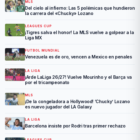
MLS
Del cielo al infierno: Las 5 polémicas que hundieron
la carrera del «Chucky» Lozano
LEAGUES CUP
¡Tigres salva el honor! La MLS vuelve a golpear a la
Liga MX
FUTBOL MUNDIAL
Venezuela es de oro, vencen a Mexico en penales
LA LIGA
¡Arde LaLiga 26/27! Vuelve Mourinho y el Barça va
por el tricampeonato
MLS
¡De la congeladora a Hollywood! ‘Chucky’ Lozano
es nuevo jugador del LA Galaxy
LA LIGA
Barcelona insiste por Rodri tras primer rechazo
LEAGUES CUP