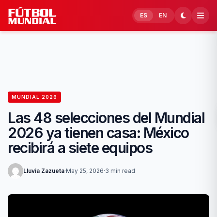
Skip to content
ES
EN
MUNDIAL 2026
Las 48 selecciones del Mundial
2026 ya tienen casa: México
recibirá a siete equipos
Lluvia Zazueta
·
May 25, 2026
·
3 min read