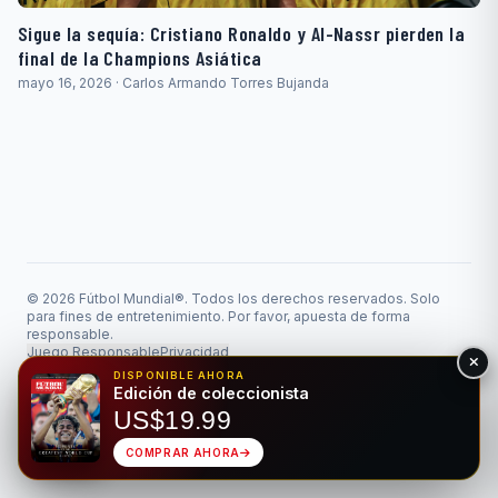
Sigue la sequía: Cristiano Ronaldo y Al-Nassr pierden la
final de la Champions Asiática
mayo 16, 2026 · Carlos Armando Torres Bujanda
© 2026 Fútbol Mundial®. Todos los derechos reservados. Solo
para fines de entretenimiento. Por favor, apuesta de forma
responsable.
Juego Responsable
Privacidad
Hecho para el deporte rey • Bilingüe EN/ES
DISPONIBLE AHORA
Edición de coleccionista
US$19.99
COMPRAR AHORA