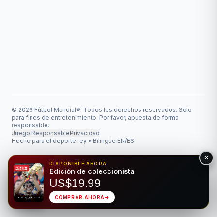
© 2026 Fútbol Mundial®. Todos los derechos reservados. Solo
para fines de entretenimiento. Por favor, apuesta de forma
responsable.
Juego Responsable
Privacidad
Hecho para el deporte rey • Bilingüe EN/ES
DISPONIBLE AHORA
Edición de coleccionista
US$19.99
COMPRAR AHORA