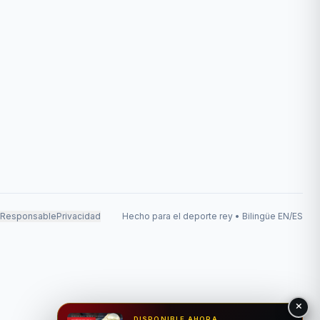
 Responsable
Privacidad
Hecho para el deporte rey • Bilingüe EN/ES
DISPONIBLE AHORA