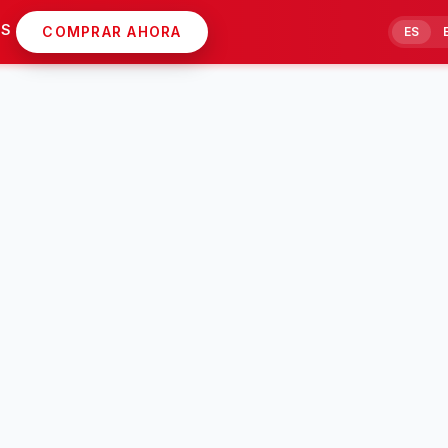
AS
COMPRAR AHORA
ES