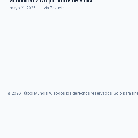
al Mundial 2026 por brote de ébola
mayo 21, 2026 · Lluvia Zazueta
© 2026 Fútbol Mundial®. Todos los derechos reservados. Solo para fine