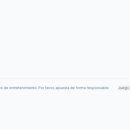
s de entretenimiento. Por favor, apuesta de forma responsable.
Juego