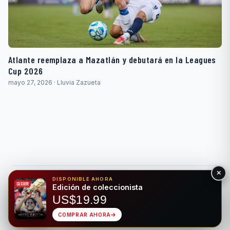
Atlante reemplaza a Mazatlán y debutará en la Leagues
Cup 2026
mayo 27, 2026 · Lluvia Zazueta
DISPONIBLE AHORA
© 2026 Fútbol Mundial®. Todos los derechos reservados. Solo
Edición de coleccionista
para fines de entretenimiento. Por favor, apuesta de forma
US$19.99
responsable.
Juego Responsable
Privacidad
Hecho para el deporte rey • Bilingüe EN/ES
COMPRAR AHORA