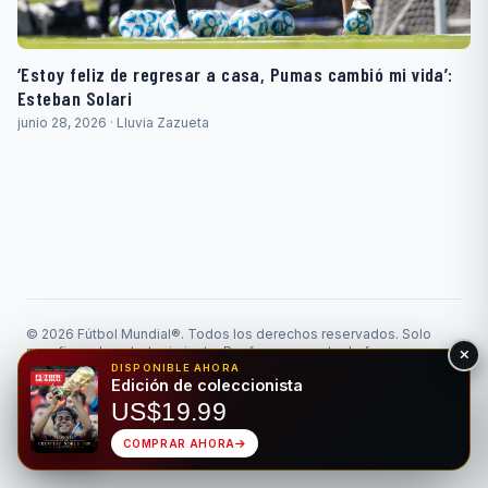
‘Estoy feliz de regresar a casa, Pumas cambió mi vida’:
Esteban Solari
junio 28, 2026 · Lluvia Zazueta
© 2026 Fútbol Mundial®. Todos los derechos reservados. Solo
para fines de entretenimiento. Por favor, apuesta de forma
responsable.
DISPONIBLE AHORA
Edición de coleccionista
Juego Responsable
Privacidad
Hecho para el deporte rey • Bilingüe EN/ES
US$19.99
COMPRAR AHORA