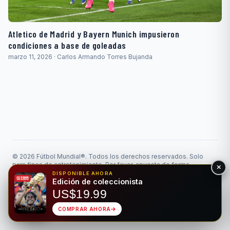
Atletico de Madrid y Bayern Munich impusieron
condiciones a base de goleadas
marzo 11, 2026 · Carlos Armando Torres Bujanda
© 2026 Fútbol Mundial®. Todos los derechos reservados. Solo
para fines de entretenimiento. Por favor, apuesta de forma
responsable.
DISPONIBLE AHORA
Juego Responsable
Privacidad
Edición de coleccionista
Hecho para el deporte rey • Bilingüe EN/ES
US$19.99
COMPRAR AHORA