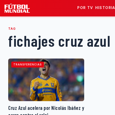
Skip to content
POR TV
HISTORI
TAG
fichajes cruz azul
TRANSFERENCIAS
Cruz Azul acelera por Nicolás Ibáñez y