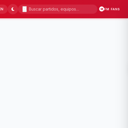
EN
FM FANS