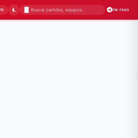
EN
FM FANS