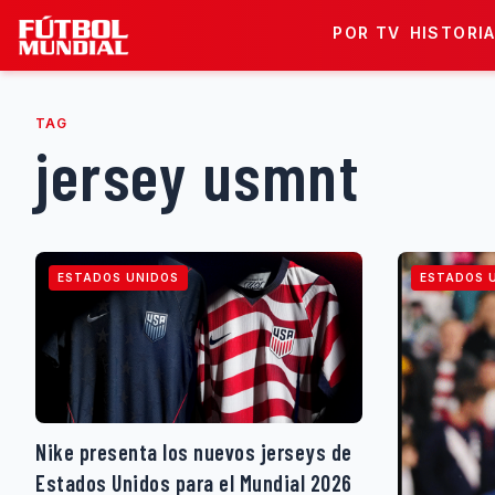
Skip to content
POR TV
HISTORI
TAG
jersey usmnt
ESTADOS UNIDOS
ESTADOS 
Nike presenta los nuevos jerseys de
Estados Unidos para el Mundial 2026