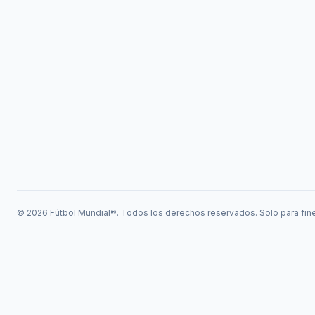
© 2026 Fútbol Mundial®. Todos los derechos reservados. Solo para fine