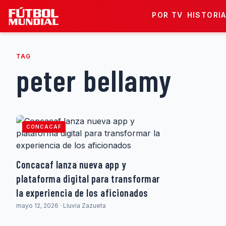
Skip to content
POR TV
HISTORI
TAG
peter bellamy
CONCACAF
Concacaf lanza nueva app y
plataforma digital para transformar
la experiencia de los aficionados
mayo 12, 2026 · Lluvia Zazueta