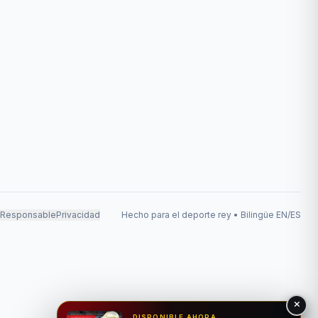
 Responsable
Privacidad
Hecho para el deporte rey • Bilingüe EN/ES
DISPONIBLE AHORA