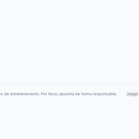
s de entretenimiento. Por favor, apuesta de forma responsable.
Juego