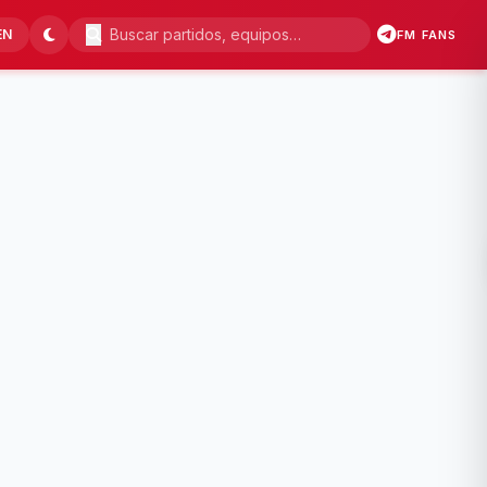
EN
FM FANS