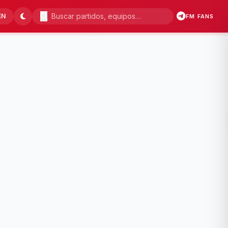
EN
FM FANS