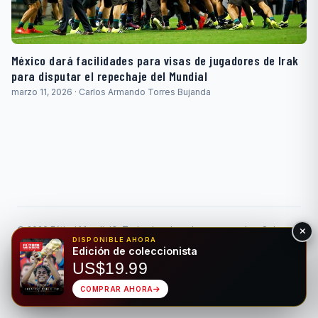
México dará facilidades para visas de jugadores de Irak
para disputar el repechaje del Mundial
marzo 11, 2026 · Carlos Armando Torres Bujanda
© 2026 Fútbol Mundial®. Todos los derechos reservados. Solo
para fines de entretenimiento. Por favor, apuesta de forma
DISPONIBLE AHORA
Edición de coleccionista
responsable.
Juego Responsable
Privacidad
US$19.99
Hecho para el deporte rey • Bilingüe EN/ES
COMPRAR AHORA