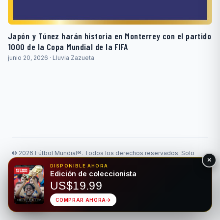
Japón y Túnez harán historia en Monterrey con el partido
1000 de la Copa Mundial de la FIFA
junio 20, 2026 · Lluvia Zazueta
© 2026 Fútbol Mundial®. Todos los derechos reservados. Solo
para fines de entretenimiento. Por favor, apuesta de forma
DISPONIBLE AHORA
responsable.
Edición de coleccionista
Juego Responsable
Privacidad
US$19.99
Hecho para el deporte rey • Bilingüe EN/ES
COMPRAR AHORA