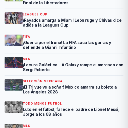
Final de la Libertadores
LEAGUES CUP
¡Rayados amarga a Miami! León ruge y Chivas dice
adiós a la Leagues Cup
FIFA
¡Guerra por el trono! La FIFA saca las garras y
defiende a Gianni Infantino
MLS
¡Locura Galáctica! LA Galaxy rompe el mercado con
Sergi Roberto
SELECCIÓN MEXICANA
¡El Tri vuelve a soñar! México amarra su boleto a
Los Ángeles 2028
TODO MENOS FUTBOL
Luto en el futbol, fallece el padre de Lionel Messi,
Jorge a los 68 años
MLS