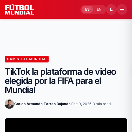
Skip to content
ES
EN
CAMINO AL MUNDIAL
TikTok la plataforma de video
elegida por la FIFA para el
Mundial
Carlos Armando Torres Bujanda
·
Ene 9, 2026
·
3 min read