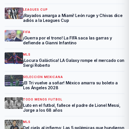
LEAGUES CUP
¡Rayados amarga a Miami! León ruge y Chivas dice
adiós a la Leagues Cup
FIFA
¡Guerra por el trono! La FIFA saca las garras y
defiende a Gianni Infantino
MLS
¡Locura Galáctica! LA Galaxy rompe el mercado con
Sergi Roberto
SELECCIÓN MEXICANA
¡El Tri vuelve a soñar! México amarra su boleto a
Los Ángeles 2028
TODO MENOS FUTBOL
Luto en el futbol, fallece el padre de Lionel Messi,
Jorge a los 68 años
MLS
Del cielo al infierno: Las 5 polémicas que hundieron