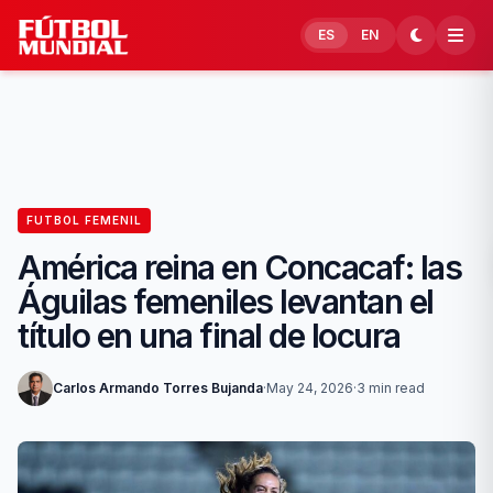
Skip to content
ES
EN
FUTBOL FEMENIL
América reina en Concacaf: las
Águilas femeniles levantan el
título en una final de locura
Carlos Armando Torres Bujanda
·
May 24, 2026
·
3 min read