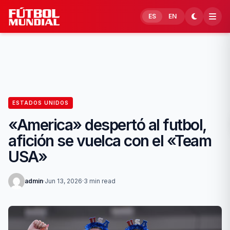
Skip to content
ES
EN
ESTADOS UNIDOS
«America» despertó al futbol,
afición se vuelca con el «Team
USA»
admin
·
Jun 13, 2026
·
3 min read