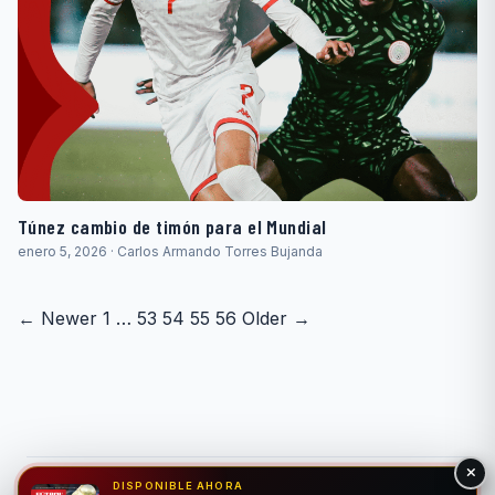
Túnez cambio de timón para el Mundial
enero 5, 2026 · Carlos Armando Torres Bujanda
Paginación
← Newer
1
…
53
54
55
56
Older →
de
entradas
DISPONIBLE AHORA
© 2026 Fútbol Mundial®. Todos los derechos reservados. Solo