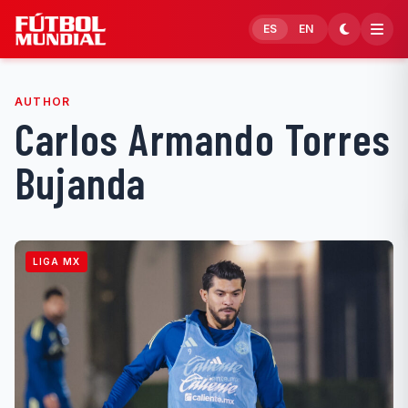
Skip to content
ES
EN
AUTHOR
Carlos Armando Torres
Bujanda
LIGA MX